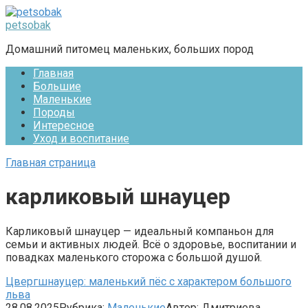
Перейти
к
petsobak
контенту
Домашний питомец маленьких, больших пород
Главная
Большие
Маленькие
Породы
Интересное
Уход и воспитание
Главная страница
карликовый шнауцер
Карликовый шнауцер — идеальный компаньон для
семьи и активных людей. Всё о здоровье, воспитании и
повадках маленького сторожа с большой душой.
Цвергшнауцер: маленький пёс с характером большого
льва
28.08.2025
Рубрика:
Маленькие
Автор:
Дмитриева