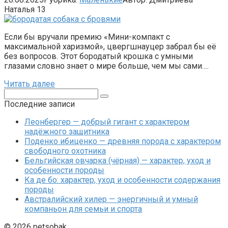
Наталья
13
Если бы вручали премию «Мини-компакт с
максимальной харизмой», цвергшнауцер забрал бы её
без вопросов. Этот бородатый крошка с умными
глазами словно знает о мире больше, чем мы сами….
Читать далее
Поиск:
Последние записи
Леонбергер — добрый гигант с характером
надёжного защитника
Поденко ибиценко — древняя порода с характером
свободного охотника
Бельгийская овчарка (чёрная) — характер, уход и
особенности породы
Ка де бо: характер, уход и особенности содержания
породы
Австралийский хилер — энергичный и умный
компаньон для семьи и спорта
© 2026 petsobak