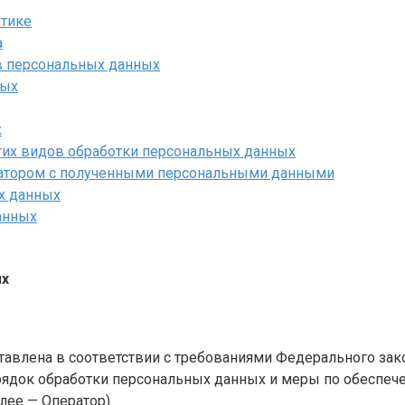
итике
а
ов персональных данных
ных
х
угих видов обработки персональных данных
ратором с полученными персональными данными
х данных
анных
ых
авлена в соответствии с требованиями Федерального зако
орядок обработки персональных данных и меры по обеспеч
лее — Оператор).