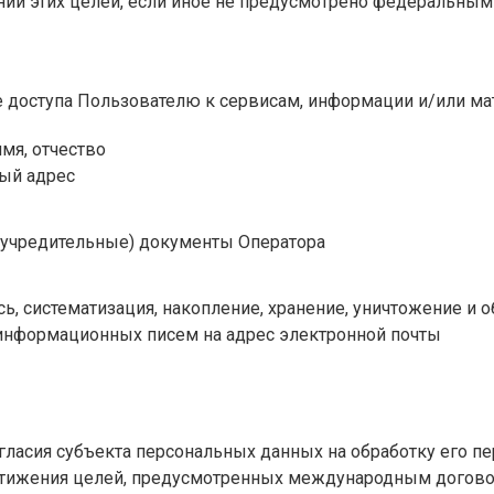
нии этих целей, если иное не предусмотрено федеральным
 доступа Пользователю к сервисам, информации и/или ма
мя, отчество
ый адрес
(учредительные) документы Оператора
ись, систематизация, накопление, хранение, уничтожение 
информационных писем на адрес электронной почты
огласия субъекта персональных данных на обработку его п
остижения целей, предусмотренных международным догово