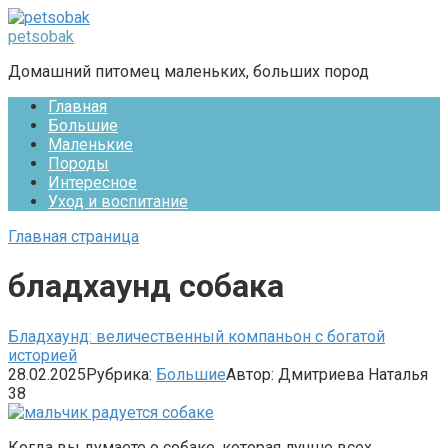
Перейти
к
petsobak
контенту
Домашний питомец маленьких, больших пород
Главная
Большие
Маленькие
Породы
Интересное
Уход и воспитание
Главная страница
бладхаунд собака
Бладхаунд: величественный компаньон с богатой
историей
28.02.2025
Рубрика:
Большие
Автор:
Дмитриева Наталья
38
Когда вы думаете о собаке, которая лучше всех