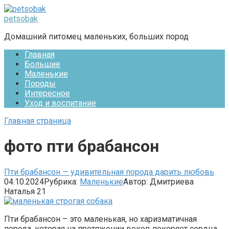
Перейти
к
petsobak
контенту
Домашний питомец маленьких, больших пород
Главная
Большие
Маленькие
Породы
Интересное
Уход и воспитание
Главная страница
фото пти брабансон
Пти брабансон — удивительная порода дарить любовь
04.10.2024
Рубрика:
Маленькие
Автор:
Дмитриева
Наталья
21
Пти брабансон – это маленькая, но харизматичная
порода, которая на протяжении веков покоряет сердца