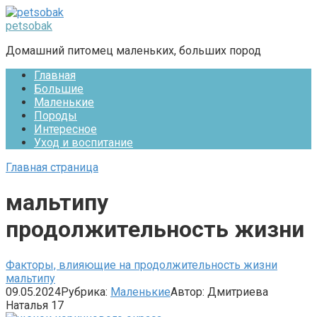
Перейти
к
petsobak
контенту
Домашний питомец маленьких, больших пород
Главная
Большие
Маленькие
Породы
Интересное
Уход и воспитание
Главная страница
мальтипу
продолжительность жизни
Факторы, влияющие на продолжительность жизни
мальтипу
09.05.2024
Рубрика:
Маленькие
Автор:
Дмитриева
Наталья
17