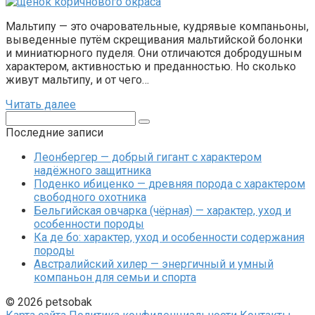
Мальтипу — это очаровательные, кудрявые компаньоны,
выведенные путём скрещивания мальтийской болонки
и миниатюрного пуделя. Они отличаются добродушным
характером, активностью и преданностью. Но сколько
живут мальтипу, и от чего…
Читать далее
Поиск:
Последние записи
Леонбергер — добрый гигант с характером
надёжного защитника
Поденко ибиценко — древняя порода с характером
свободного охотника
Бельгийская овчарка (чёрная) — характер, уход и
особенности породы
Ка де бо: характер, уход и особенности содержания
породы
Австралийский хилер — энергичный и умный
компаньон для семьи и спорта
© 2026 petsobak