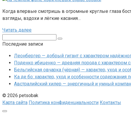
Когда впервые смотришь в огромные круглые глаза бостон
взгляды, вздохи и лёгкие касания…
Читать далее
Поиск:
Последние записи
Леонбергер — добрый гигант с характером надёжно
Поденко ибиценко — древняя порода с характером с
Бельгийская овчарка (чёрная) — характер, уход и ос
Ка де бо: характер, уход и особенности содержания 
Австралийский хилер — энергичный и умный компан
© 2026 petsobak
Карта сайта
Политика конфиденциальности
Контакты