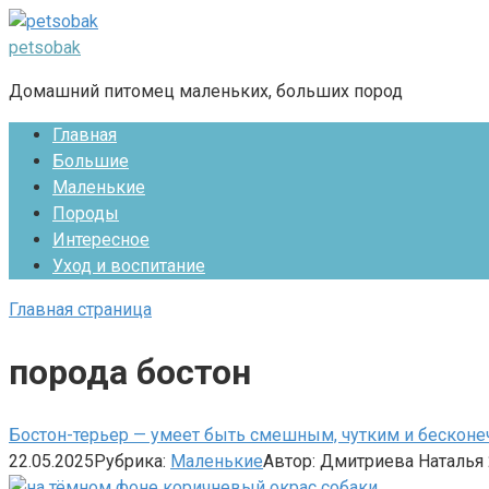
Перейти
к
petsobak
контенту
Домашний питомец маленьких, больших пород
Главная
Большие
Маленькие
Породы
Интересное
Уход и воспитание
Главная страница
порода бостон
Бостон-терьер — умеет быть смешным, чутким и бескон
22.05.2025
Рубрика:
Маленькие
Автор:
Дмитриева Наталья