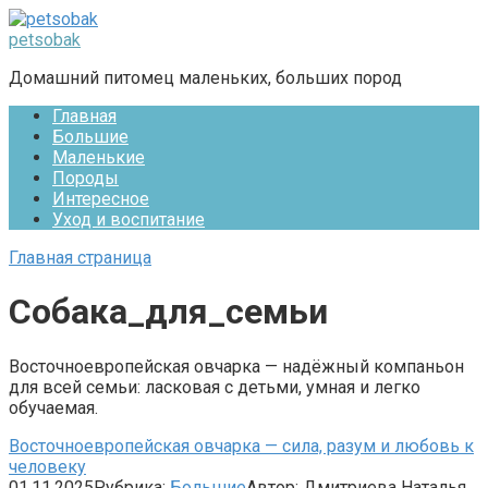
Перейти
к
petsobak
контенту
Домашний питомец маленьких, больших пород
Главная
Большие
Маленькие
Породы
Интересное
Уход и воспитание
Главная страница
Собака_для_семьи
Восточноевропейская овчарка — надёжный компаньон
для всей семьи: ласковая с детьми, умная и легко
обучаемая.
Восточноевропейская овчарка — сила, разум и любовь к
человеку
01.11.2025
Рубрика:
Большие
Автор:
Дмитриева Наталья