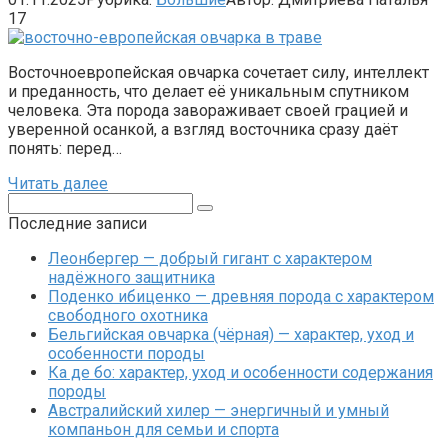
17
Восточноевропейская овчарка сочетает силу, интеллект
и преданность, что делает её уникальным спутником
человека. Эта порода завораживает своей грацией и
уверенной осанкой, а взгляд восточника сразу даёт
понять: перед…
Читать далее
Поиск:
Последние записи
Леонбергер — добрый гигант с характером
надёжного защитника
Поденко ибиценко — древняя порода с характером
свободного охотника
Бельгийская овчарка (чёрная) — характер, уход и
особенности породы
Ка де бо: характер, уход и особенности содержания
породы
Австралийский хилер — энергичный и умный
компаньон для семьи и спорта