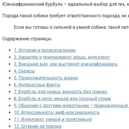
Южноафриканский бурбуль – идеальный выбор для тех, кт
Порода такой собаки требует ответственного подхода, н
Если вы готовы к сильной и умной собаке, такой 
Содержание страницы
1.
История и происхождение
2.
Характер и темперамент: мощь, интеллект
3.
Внешний вид: как выглядит южноафриканец
4.
Окрасы
5.
Продолжительность жизни
6.
Интересные факты
7.
Бурбуль для семьи: верность без границ
8.
Бурбуль и дети: нянька или грозный страж
9.
Общение с другими животными – прирождённый 
10.
Агрессивность: миф или реальность
11.
Интеллект: умный и понятливый
12.
Шумная ли порода