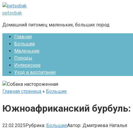
Перейти
к
petsobak
контенту
Домашний питомец маленьких, больших пород
Главная
Большие
Маленькие
Породы
Интересное
Уход и воспитание
Главная страница
»
Большие
Южноафриканский бурбуль:
22.02.2025
Рубрика:
Большие
Автор:
Дмитриева Наталья