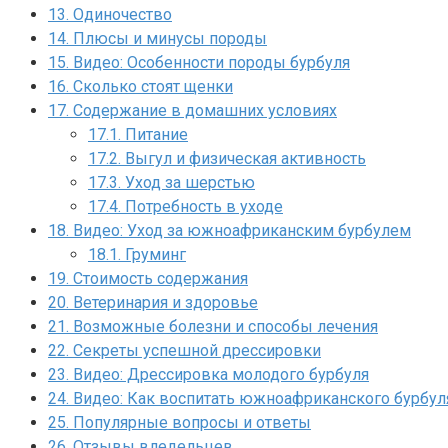
13.
Одиночество
14.
Плюсы и минусы породы
15.
Видео: Особенности породы бурбуля
16.
Сколько стоят щенки
17.
Содержание в домашних условиях
17.1.
Питание
17.2.
Выгул и физическая активность
17.3.
Уход за шерстью
17.4.
Потребность в уходе
18.
Видео: Уход за южноафриканским бурбулем
18.1.
Груминг
19.
Стоимость содержания
20.
Ветеринария и здоровье
21.
Возможные болезни и способы лечения
22.
Секреты успешной дрессировки
23.
Видео: Дрессировка молодого бурбуля
24.
Видео: Как воспитать южноафриканского бурбул
25.
Популярные вопросы и ответы
26.
Отзывы вледельцев