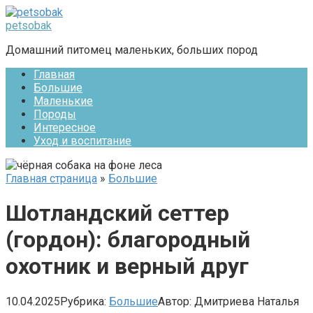
Перейти
к
petsobak
контенту
Домашний питомец маленьких, больших пород
Главная
Большие
Маленькие
Породы
Интересное
Уход и воспитание
Главная страница
»
Большие
Шотландский сеттер
(гордон): благородный
охотник и верный друг
10.04.2025
Рубрика:
Большие
Автор:
Дмитриева Наталья