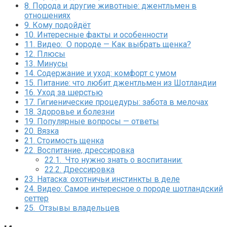
8.
Порода и другие животные: джентльмен в
отношениях
9.
Кому подойдёт
10.
Интересные факты и особенности
11.
Видео: О породе — Как выбрать щенка?
12.
Плюсы
13.
Минусы
14.
Содержание и уход: комфорт с умом
15.
Питание: что любит джентльмен из Шотландии
16.
Уход за шерстью
17.
Гигиенические процедуры: забота в мелочах
18.
Здоровье и болезни
19.
Популярные вопросы — ответы
20.
Вязка
21.
Стоимость щенка
22.
Воспитание, дрессировка
22.1.
Что нужно знать о воспитании:
22.2.
Дрессировка
23.
Натаска: охотничьи инстинкты в деле
24.
Видео: Самое интересное о породе шотландский
сеттер
25.
Отзывы владельцев