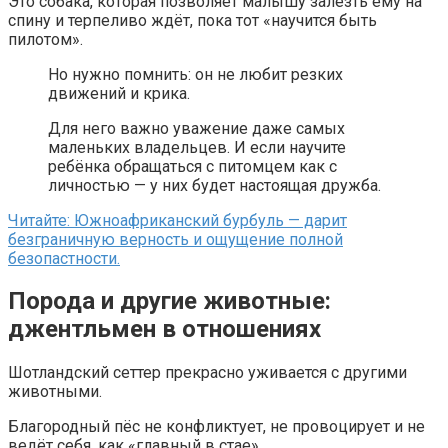
Это собака, которая позволяет малышу залезть ему на
спину и терпеливо ждёт, пока тот «научится быть
пилотом».
Но нужно помнить: он не любит резких
движений и крика.
Для него важно уважение даже самых
маленьких владельцев. И если научите
ребёнка обращаться с питомцем как с
личностью — у них будет настоящая дружба.
Читайте: Южноафриканский бурбуль — дарит
безграничную верность и ощущение полной
безопастности.
Порода и другие животные:
джентльмен в отношениях
Шотландский сеттер прекрасно уживается с другими
животными.
Благородный пёс не конфликтует, не провоцирует и не
ведёт себя, как «главный в стае».